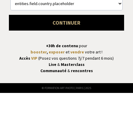
CONTINUER
+30h de contenu
pour
booster
,
exposer
et
vendre
votre art !
Accès
VIP
(Posez vos questions 7j/7 pendant 6 mois)
Live
&
Masterclass
Communauté
&
rencontres
© FORMATION ART PHOTO | PARIS | 2025