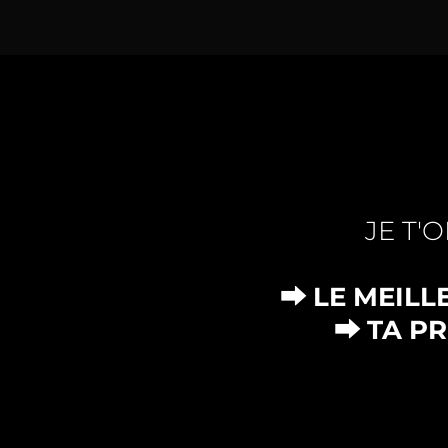
JE T'
⮕ LE MEILL
⮕ TA P