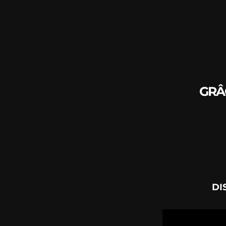
GRÂ
DI