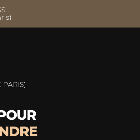
SS
ris)
-
 PARIS)
 POUR
NDRE