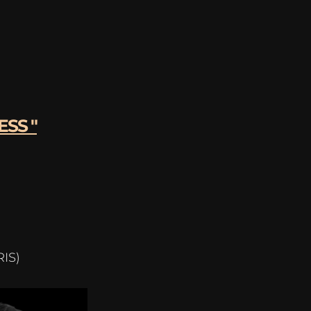
SS "
IS)