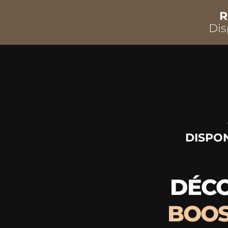
R
Dis
DISPON
DÉCO
BOOS