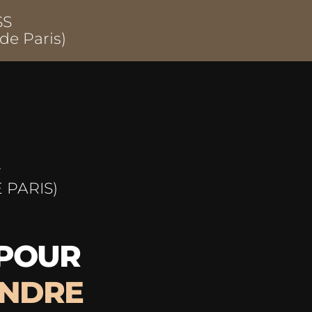
SS
de Paris)
-
 PARIS)
 POUR
NDRE