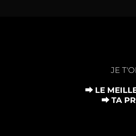
JE T'
⮕ LE MEILL
⮕ TA P