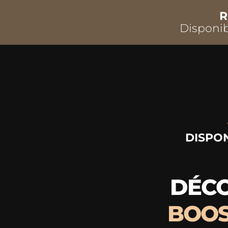
R
Disponib
DISPON
DÉCO
BOOS