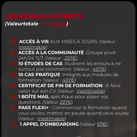
LES BONUS OFFERTS
(Valeurtotale
+ de
1500€
)
ACCÈS À VIE
AUX MISES À JOURS. (Valeur :
inestimable
)
ACCÈS À LA COMMUNAUTÉ
:Groupe privé
24h/24 7j/7. (Valeur :
297€
)
10 ÉTUDES DE CAS
:Illustrent les erreurs à ne
surtout pas commettre. (Valeur :
497€
)
10 CAS PRATIQUE
:Intégrés aux modules de
formation. (Valeur :
497€
)
CERTIFICAT DE FIN DE FORMATION
: À faire
valoir sur son CV. (Valeur :
inestimable
)
1 BOÎTE MAIL
spécifique pour poser vos
questions. (Valeur
297€
).
PASS FLEXI+
: Commencez la formation quand
vous voulez, mettez en pause quand vous voulez.
(Valeur :
inestimable
)
1 APPEL D'ONBOARDING
.(Valeur
97€
).