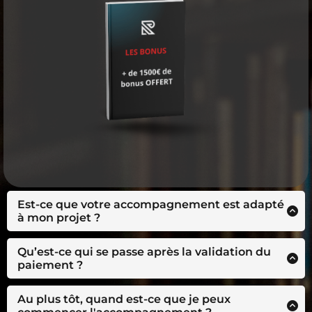
Est-ce que votre accompagnement est adapté
à mon projet ?
La gestion de projet est une compétence
universelle, applicable à tous les secteurs, car elle
Qu’est-ce qui se passe après la validation du
repose sur des principes fondamentaux comme la
paiement ?
planification, l'organisation et la gestion des
3 choses :
ressources. Que ce soit pour lancer une start-up,
- Un mail avec vos accès à l’espace formation,
Au plus tôt, quand est-ce que je peux
coordonner des équipes ou gérer des
immédiatement après votre paiement.