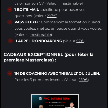
valoir sur son CV. (Valeur :
inestimable
)
1 BOÎTE MAIL
spécifique pour poser vos
questions. (Valeur
297€
).
PASS FLEXI+
: Commencez la formation quand
vous voulez, mettez en pause quand vous voulez.
(Valeur :
inestimable
)
1 APPEL D'ONBOARDING
.(Valeur
97€
).
CADEAUX EXCEPTIONNEL (pour fêter la
première Masterclass) :
1H DE COACHING AVEC THIBAULT OU JULIEN.
Pour les 5 premiers inscrits. (Valeur :
150€
)